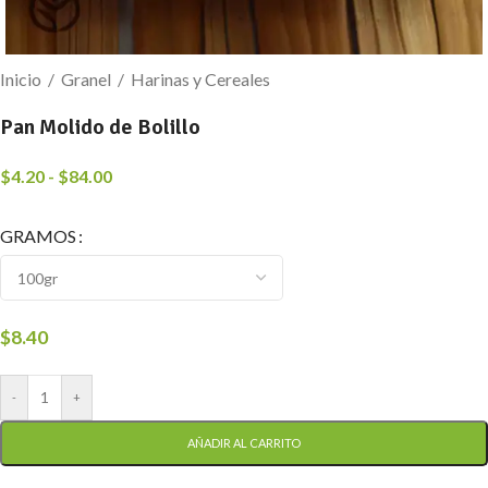
Inicio
/
Granel
/
Harinas y Cereales
Pan Molido de Bolillo
$
4.20
-
$
84.00
GRAMOS
$
8.40
-
+
AÑADIR AL CARRITO