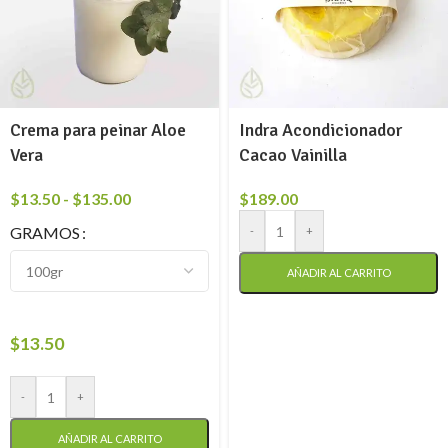
Crema para peinar Aloe
Indra Acondicionador
Vera
Cacao Vainilla
$
13.50
-
$
135.00
$
189.00
GRAMOS
-
+
AÑADIR AL CARRITO
$
13.50
-
+
AÑADIR AL CARRITO