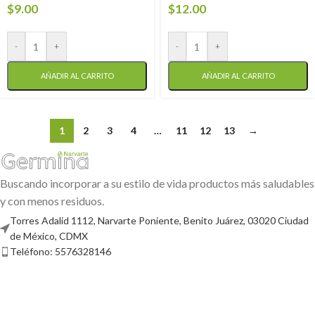
$
9.00
$
12.00
-
+
-
+
AÑADIR AL CARRITO
AÑADIR AL CARRITO
1
2
3
4
…
11
12
13
→
Buscando incorporar a su estilo de vida productos más saludables
y con menos residuos.
Torres Adalid 1112, Narvarte Poniente, Benito Juárez, 03020 Ciudad
de México, CDMX
Teléfono: 5576328146