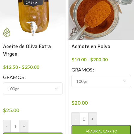
Aceite de Oliva Extra
Achiote en Polvo
Virgen
$
10.00
-
$
200.00
$
12.50
-
$
250.00
GRAMOS
GRAMOS
$
20.00
$
25.00
-
+
-
+
AÑADIR AL CARRITO