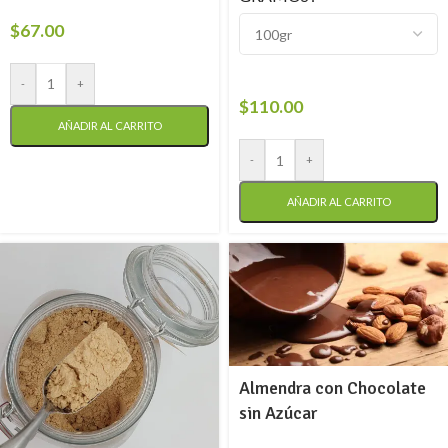
$
67.00
-
+
$
110.00
AÑADIR AL CARRITO
-
+
AÑADIR AL CARRITO
Almendra con Chocolate
sin Azúcar