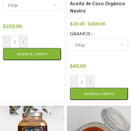
Aceite de Coco Orgánico
Neutro
$
20.00
-
$
400.00
$
250.00
GRAMOS
-
+
AÑADIR AL CARRITO
$
40.00
-
+
AÑADIR AL CARRITO