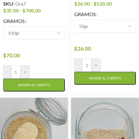
SKU:
Gra7
$
26.00
-
$
520.00
$
35.00
-
$
700.00
GRAMOS
GRAMOS
$
26.00
$
70.00
-
+
-
+
AÑADIR AL CARRITO
AÑADIR AL CARRITO