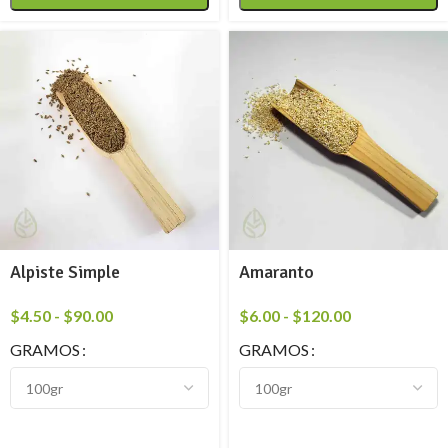
Alpiste Simple
Amaranto
$
4.50
-
$
90.00
$
6.00
-
$
120.00
GRAMOS
GRAMOS