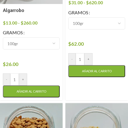
$
31.00
-
$
620.00
Algarrobo
GRAMOS
$
13.00
-
$
260.00
GRAMOS
$
62.00
-
+
$
26.00
AÑADIR AL CARRITO
-
+
AÑADIR AL CARRITO