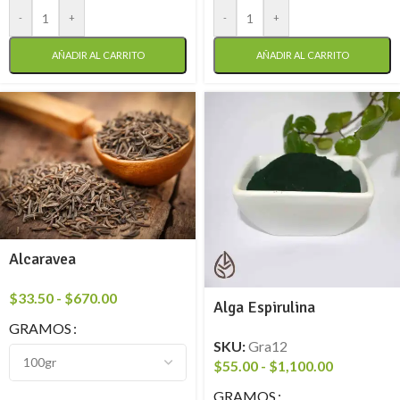
-
+
-
+
AÑADIR AL CARRITO
AÑADIR AL CARRITO
Alcaravea
$
33.50
-
$
670.00
Alga Espirulina
GRAMOS
SKU:
Gra12
$
55.00
-
$
1,100.00
GRAMOS