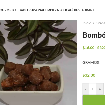
OURMET
CUIDADO PERSONAL
LIMPIEZA ECO
CAFÉ RESTAURANT
Inicio
/
Gran
Bombó
$
16.00
-
$
32
GRAMOS
$
32.00
-
+