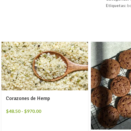
Etiquetas:
b
Corazones de Hemp
$
48.50
-
$
970.00