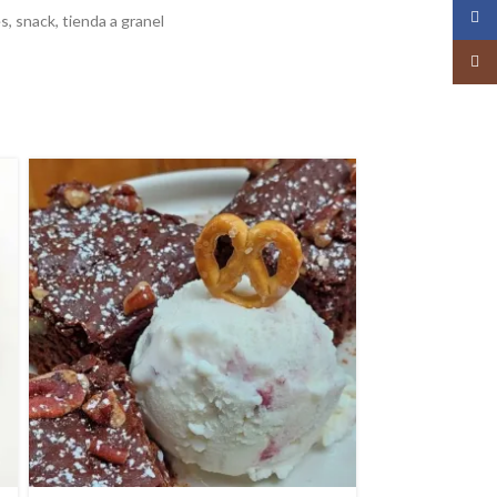
Face
es
,
snack
,
tienda a granel
Insta