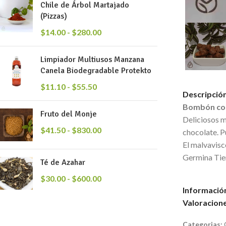
Chile de Árbol Martajado
(Pizzas)
$
14.00
-
$
280.00
Limpiador Multiusos Manzana
Canela Biodegradable Protekto
$
11.10
-
$
55.50
Descripció
Bombón co
Fruto del Monje
Deliciosos m
$
41.50
-
$
830.00
chocolate. P
El malvavisc
Germina Tie
Té de Azahar
$
30.00
-
$
600.00
Información
Valoracione
Categorias: