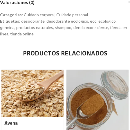
Valoraciones (0)
Categorias:
Cuidado corporal
,
Cuidado personal
Etiquetas:
desodorante
,
desodorante ecologico
,
eco
,
ecologico
,
germina
,
productos naturales
,
shampoo
,
tienda econsciente
,
tienda en
linea
,
tienda online
PRODUCTOS RELACIONADOS
Avena