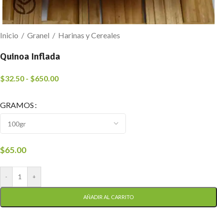
Inicio
/
Granel
/
Harinas y Cereales
Quinoa Inflada
$
32.50
-
$
650.00
GRAMOS
$
65.00
-
+
AÑADIR AL CARRITO