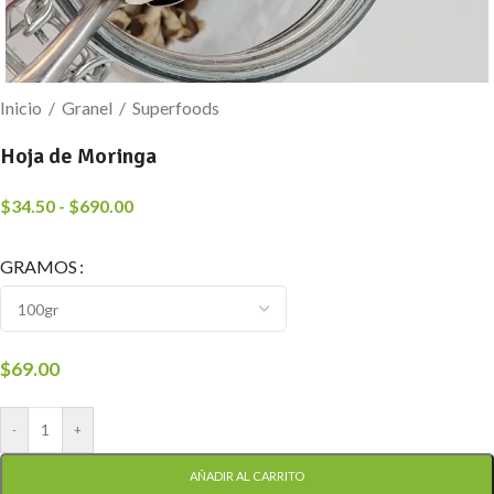
Inicio
/
Granel
/
Superfoods
Hoja de Moringa
$
34.50
-
$
690.00
GRAMOS
$
69.00
-
+
AÑADIR AL CARRITO