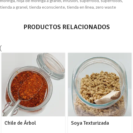
moringa
,
hoja de moringa a granel
,
infusión
,
superfood
,
superfoods
,
tienda a granel
,
tienda econsciente
,
tienda en linea
,
zero waste
PRODUCTOS RELACIONADOS
Chile de Árbol
Soya Texturizada